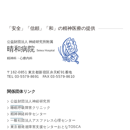
「安全」「信頼」「和」の精神医療の提供
公益財団法人 神経研究所附属
晴和病院
Seiwa Hospital
精神科・心療内科
〒162-0851 東京都新宿区弁天町91番地
TEL 03-5579-8691 FAX 03-5579-8610
関係団体リンク
公益財団法人神経研究所
睡眠呼吸障害クリニック
精神神経科学センター
一般社団法人
アスファレス心理センター
東京都発達障害支援センター
おとなTOSCA